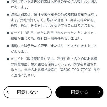
掲載している取扱説明書はお客様の年式に合致しない場合
こちらから
お気軽に利用ください。
があります。
取扱説明書は、弊社が著作権その他の知的財産権を保有し
ます。弊社の許可なく、取扱説明書の一部または全部を、
QRコードはこちら
複製、複写、改変もしくは配信等することはできません。
当サイトの利用、または利用できなかったことにより万一
損害が生じても、弊社は一切責任を負いません。
掲載内容は予告なく変更、またはサービスを中止すること
があります。
受付時間
当サイト（取扱説明書）では、利便性向上のためにお客様
09:00～17:00
の閲覧履歴、検索履歴を保持しています。削除を希望され
る方は、当社のお客様相談窓口（0800-700-7700）まで
ご愛用車のお問い合わせは、自動車検査証（車検証）
ご連絡ください。
をご利用いただくとスムーズな対応が可能です。
「個人情報保護方針」については、
https://lexus.jp/privacy_policy/
にて掲載しておりま
同意しない
同意する
す。
「リコール等情報」については、