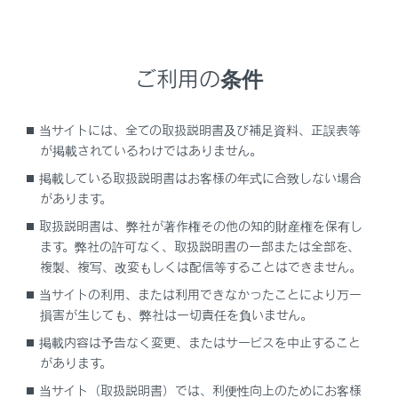
連絡先を選択します。
ご利用の条件
電話番号を選択します。
本機能を利用すると、通話中の相手を保留します。
当サイトには、全ての取扱説明書及び補足資料、正誤表等
知識
が掲載されているわけではありません。
掲載している取扱説明書はお客様の年式に合致しない場合
携帯電話会社と割込通話の契約をしている
があります。
必要があります。
取扱説明書は、弊社が著作権その他の知的財産権を保有し
ます。弊社の許可なく、取扱説明書の一部または全部を、
携帯電話がHFP Ver. 1.5以上のプロファイ
複製、複写、改変もしくは配信等することはできません。
ルに対応していない場合は、割込通話でき
ません。
当サイトの利用、または利用できなかったことにより万一
損害が生じても、弊社は一切責任を負いません。
携帯電話の機種や契約内容によっては、本
掲載内容は予告なく変更、またはサービスを中止すること
機能が利用できない場合があります。
があります。
当サイト（取扱説明書）では、利便性向上のためにお客様