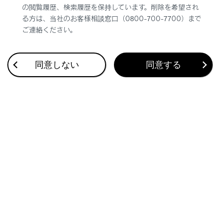
の閲覧履歴、検索履歴を保持しています。削除を希望され
る方は、当社のお客様相談窓口（0800-700-7700）まで
ご連絡ください。
同意しない
同意する
合わせて見られているページ
連絡先に新規データを追加する
ワンタッチダイヤルを登録する
割込着信の電話に出る
このページは役に立ちましたか？