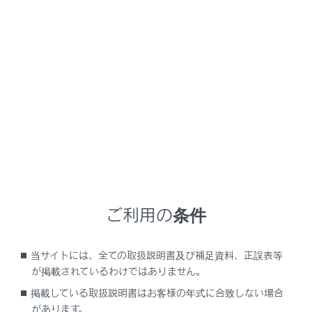
GX550
取扱説明書
マルチメディア
各種設定および登録
ナビゲーション設定
ナビゲーション設定
ナビゲーションの設定
地図表示設定をする
ご利用の条件
ルート設定をする
案内設定
当サイトには、全ての取扱説明書及び補足資料、正誤表等
その他設定
が掲載されているわけではありません。
走行支援の設定
掲載している取扱説明書はお客様の年式に合致しない場合
があります。