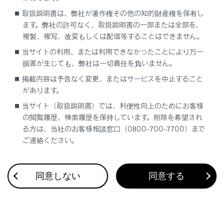
取扱説明書は、弊社が著作権その他の知的財産権を保有し
ます。弊社の許可なく、取扱説明書の一部または全部を、
複製、複写、改変もしくは配信等することはできません。
当サイトの利用、または利用できなかったことにより万一
損害が生じても、弊社は一切責任を負いません。
合わせて見られているページ
掲載内容は予告なく変更、またはサービスを中止すること
があります。
地図表示設定をする
当サイト（取扱説明書）では、利便性向上のためにお客様
の閲覧履歴、検索履歴を保持しています。削除を希望され
音声操作の設定を変更する
る方は、当社のお客様相談窓口（0800-700-7700）まで
走行支援の設定
ご連絡ください。
同意しない
同意する
このページは役に立ちましたか？
はい
いいえ