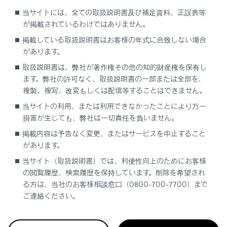
携帯電話会社とグループ通話の契約をしてい
当サイトには、全ての取扱説明書及び補足資料、正誤表等
る必要があります。
が掲載されているわけではありません。
携帯電話の機種や契約内容によっては、本機
掲載している取扱説明書はお客様の年式に合致しない場合
能が利用できない場合があります。
があります。
グループ通話を切ると、グループ全員との通
取扱説明書は、弊社が著作権その他の知的財産権を保有し
話が終了します。
ます。弊社の許可なく、取扱説明書の一部または全部を、
複製、複写、改変もしくは配信等することはできません。
当サイトの利用、または利用できなかったことにより万一
損害が生じても、弊社は一切責任を負いません。
掲載内容は予告なく変更、またはサービスを中止すること
があります。
当サイト（取扱説明書）では、利便性向上のためにお客様
の閲覧履歴、検索履歴を保持しています。削除を希望され
る方は、当社のお客様相談窓口（0800-700-7700）まで
合わせて見られているページ
ご連絡ください。
連絡先に新規データを追加する