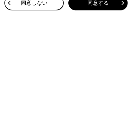
ワンタッチダイヤルを登録する
同意しない
同意する
割込着信の電話に出る
このページは役に立ちましたか？
はい
いいえ
ブックマーク
あとで読む
個人情報の取扱いについて
サイト利用について