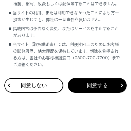
複製、複写、改変もしくは配信等することはできません。
合わせて見られているページ
当サイトの利用、または利用できなかったことにより万一
損害が生じても、弊社は一切責任を負いません。
地上デジタルテレビを視聴する
掲載内容は予告なく変更、またはサービスを中止すること
があります。
地上デジタルテレビの視聴についての留意事項
当サイト（取扱説明書）では、利便性向上のためにお客様
USBメモリーの音楽ファイルを再生する
の閲覧履歴、検索履歴を保持しています。削除を希望され
る方は、当社のお客様相談窓口（0800-700-7700）まで
ご連絡ください。
このページは役に立ちましたか？
同意しない
同意する
はい
いいえ