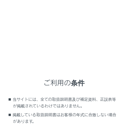
GX550
取扱説明書
室内装備・機能
室内灯のつけ方
室内灯一覧
メニュー
ご利用の条件
室内灯の位置
当サイトには、全ての取扱説明書及び補足資料、正誤表等
インテリアランプを操作するには
が掲載されているわけではありません。
掲載している取扱説明書はお客様の年式に合致しない場合
パーソナルランプを操作するには
があります。