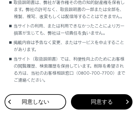
取扱説明書は、弊社が著作権その他の知的財産権を保有し
ます。弊社の許可なく、取扱説明書の一部または全部を、
複製、複写、改変もしくは配信等することはできません。
当サイトの利用、または利用できなかったことにより万一
損害が生じても、弊社は一切責任を負いません。
合わせて見られているページ
掲載内容は予告なく変更、またはサービスを中止すること
があります。
その他の室内装備
当サイト（取扱説明書）では、利便性向上のためにお客様
調光パノラマルーフ
の閲覧履歴、検索履歴を保持しています。削除を希望され
フロントオートエアコン
る方は、当社のお客様相談窓口（0800-700-7700）まで
ご連絡ください。
同意しない
同意する
このページは役に立ちましたか？
はい
いいえ