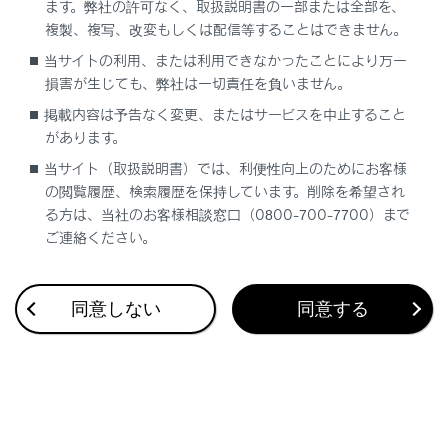
ます。弊社の許可なく、取扱説明書の一部または全部を、
複製、複写、改変もしくは配信等することはできません。
当サイトの利用、または利用できなかったことにより万一
損害が生じても、弊社は一切責任を負いません。
掲載内容は予告なく変更、またはサービスを中止すること
があります。
合わせて見られているページ
当サイト（取扱説明書）では、利便性向上のためにお客様
こんなときは（症状別さくいん）
の閲覧履歴、検索履歴を保持しています。削除を希望され
る方は、当社のお客様相談窓口（0800-700-7700）まで
ご連絡ください。
このページは役に立ちましたか？
同意しない
同意する
はい
いいえ