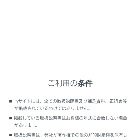
GX550
取扱説明書
こんなときは
車から音が鳴ったときは（音さ
くいん）
メニュー
ご利用の条件
次の状況のとき、車の状態や誤操作などをお知らせする
ために警告音が鳴ります。
当サイトには、全ての取扱説明書及び補足資料、正誤表等
が掲載されているわけではありません。
車に乗るとき／降りるとき
掲載している取扱説明書はお客様の年式に合致しない場合
があります。
走行しているとき
取扱説明書は、弊社が著作権その他の知的財産権を保有し