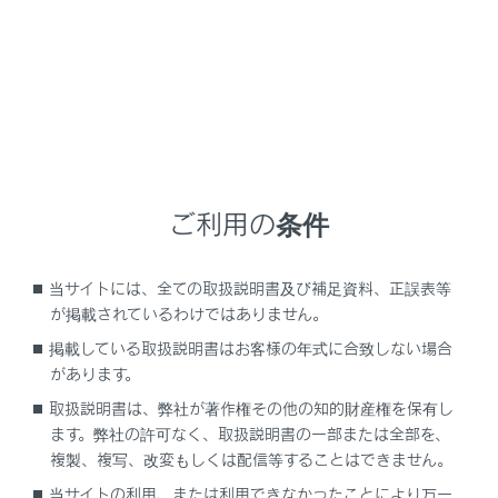
設定項目
「‍エージェント‍」
ご利用の条件
[‍起動ワード‍]
当サイトには、全ての取扱説明書及び補足資料、正誤表等
が掲載されているわけではありません。
[‍起動ワードのカスタマイズ‍]
掲載している取扱説明書はお客様の年式に合致しない場合
があります。
[‍マイクボタン‍]
取扱説明書は、弊社が著作権その他の知的財産権を保有し
ます。弊社の許可なく、取扱説明書の一部または全部を、
「‍音声ガイド‍」
複製、複写、改変もしくは配信等することはできません。
当サイトの利用、または利用できなかったことにより万一