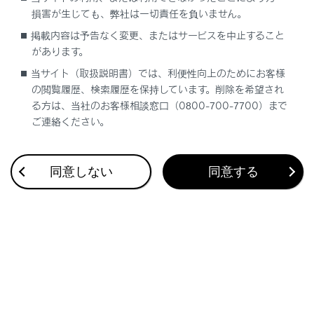
[‍音声ガイド再生‍]
損害が生じても、弊社は一切責任を負いません。
掲載内容は予告なく変更、またはサービスを中止すること
「‍通知‍」
があります。
当サイト（取扱説明書）では、利便性向上のためにお客様
[‍通知表示中の発話受付‍]
の閲覧履歴、検索履歴を保持しています。削除を希望され
る方は、当社のお客様相談窓口（0800-700-7700）まで
ご連絡ください。
音声操作システムの起動ワードを変更する
同意しない
同意する
合わせて見られているページ
地図表示設定をする