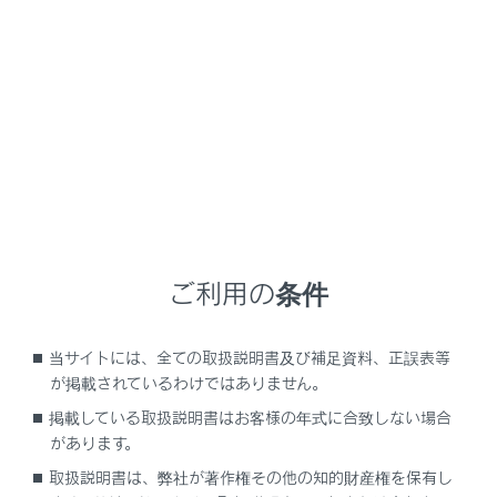
量の排気ガスが眠気を招き事故の原因となるほか、重
大な健康障害におよぶか、最悪の場合死亡につながる
おそれがあります。
走行中の留意事項
バックドアを閉じてください。
バックドアが閉じているのに車内で排気ガス臭が
するときは、ドアガラスを開けて空気を入れか
え、すみやかにレクサス販売店で点検整備を受け
てください。
ご利用の条件
駐車するとき
車庫内など換気が悪い場所や囲まれた場所で
当サイトには、全ての取扱説明書及び補足資料、正誤表等
が掲載されているわけではありません。
は、エンジンを停止してください。
掲載している取扱説明書はお客様の年式に合致しない場合
長時間エンジンが作動したままにしないでくだ
があります。
さい。
取扱説明書は、弊社が著作権その他の知的財産権を保有し
やむを得ないときは、開かれた場所に車を停