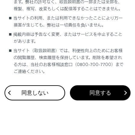
ます。弊社の許可なく、取扱説明書の一部または全部を、
め、排気ガスが車内に入ってこないことを確認
複製、複写、改変もしくは配信等することはできません。
してください。
当サイトの利用、または利用できなかったことにより万一
損害が生じても、弊社は一切責任を負いません。
降雪時や雪が積もった場所では、エンジンが作
掲載内容は予告なく変更、またはサービスを中止すること
動したままにしないでください。まわりに積も
があります。
った雪で排気ガスが滞留して、車内に侵入する
おそれがあります。
当サイト（取扱説明書）では、利便性向上のためにお客様
の閲覧履歴、検索履歴を保持しています。削除を希望され
排気管について
る方は、当社のお客様相談窓口（0800-700-7700）まで
ご連絡ください。
排気管は定期的に点検する必要があります。排気
管等の腐食などによる穴や亀裂、および継ぎ手部
の損傷、また、排気音の異常などに気付いた場合
同意しない
同意する
は、必ずレクサス販売店で点検を受けてくださ
い。