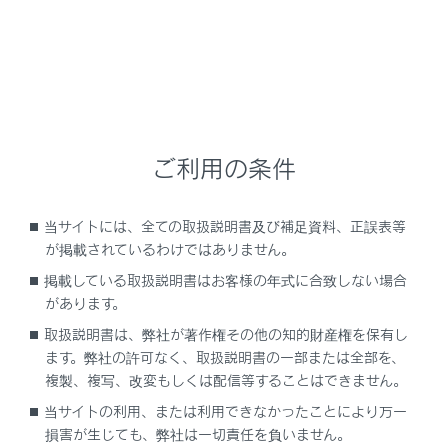
安全運転を行う責任は運転者にあります。常に周
囲の状況を把握し、安全運転に努めてください。
後方車両接近告知は自車の後方から接近してくる
車両の存在を運転者に提供する補助的なシステム
です。
後方車両接近告知を使用していても状況によって
ご利用の条件
は本システムが有効に機能しないことがあるた
め、運転者は自らの目視による安全確認をおこな
当サイトには、全ての取扱説明書及び補足資料、正誤表等
う必要があります。
が掲載されているわけではありません。
システムを過信すると思わぬ事故につながり、重
掲載している取扱説明書はお客様の年式に合致しない場合
大な傷害におよぶか、最悪の場合死亡につながる
があります。
おそれがあります。
取扱説明書は、弊社が著作権その他の知的財産権を保有し
ます。弊社の許可なく、取扱説明書の一部または全部を、
システムを正しく作動させるために
複製、複写、改変もしくは配信等することはできません。
→
システムを正しく作動させるために
当サイトの利用、または利用できなかったことにより万一
損害が生じても、弊社は一切責任を負いません。