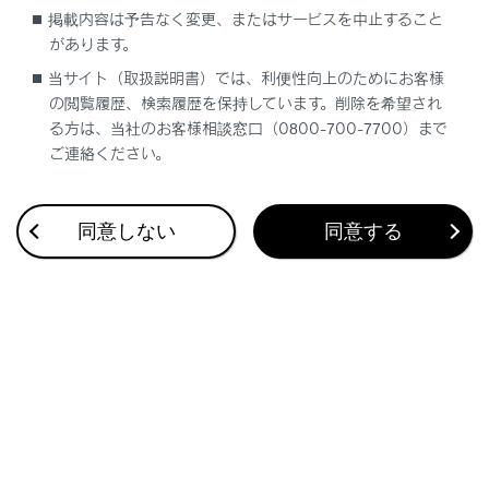
掲載内容は予告なく変更、またはサービスを中止すること
システムの構成部品
があります。
当サイト（取扱説明書）では、利便性向上のためにお客様
後方車両接近告知のON ／OFF を切りかえる
の閲覧履歴、検索履歴を保持しています。削除を希望され
には
る方は、当社のお客様相談窓口（0800-700-7700）まで
ご連絡ください。
後方車両接近告知の作動
同意しない
同意する
合わせて見られているページ
レーダークルーズコントロール
ドライブモードセレクトスイッチ
フルタイム4WD