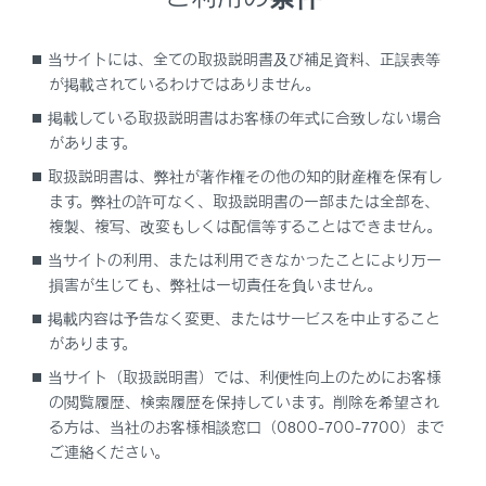
[‍渋滞表示‍]
当サイトには、全ての取扱説明書及び補足資料、正誤表等
[‍空き道表示‍]
が掲載されているわけではありません。
[‍規制情報‍]
掲載している取扱説明書はお客様の年式に合致しない場合
[‍駐車場‍]
があります。
[‍充電ステーション‍]
取扱説明書は、弊社が著作権その他の知的財産権を保有し
ます。弊社の許可なく、取扱説明書の一部または全部を、
タッチするごとに表示する／しないが切りかわりま
複製、複写、改変もしくは配信等することはできません。
す。
当サイトの利用、または利用できなかったことにより万一
損害が生じても、弊社は一切責任を負いません。
掲載内容は予告なく変更、またはサービスを中止すること
があります。
当サイト（取扱説明書）では、利便性向上のためにお客様
の閲覧履歴、検索履歴を保持しています。削除を希望され
る方は、当社のお客様相談窓口（0800-700-7700）まで
ご連絡ください。
合わせて見られているページ