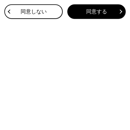
目的地検索画面の見方
同意しない
同意する
VICSについて
割込情報（ETC2.0サービス）の表示
このページは役に立ちましたか？
はい
いいえ
ブックマーク
あとで読む