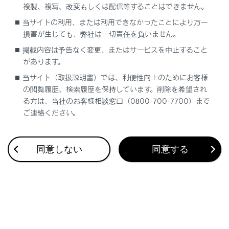
複製、複写、改変もしくは配信等することはできません。
合わせて見られているページ
当サイトの利用、または利用できなかったことにより万一
損害が生じても、弊社は一切責任を負いません。
地上デジタルテレビを視聴する
掲載内容は予告なく変更、またはサービスを中止すること
があります。
地上デジタルテレビの視聴についての留意事項
当サイト（取扱説明書）では、利便性向上のためにお客様
USBメモリーの音楽ファイルを再生する
の閲覧履歴、検索履歴を保持しています。削除を希望され
る方は、当社のお客様相談窓口（0800-700-7700）まで
ご連絡ください。
このページは役に立ちましたか？
同意しない
同意する
はい
いいえ