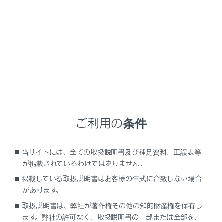
GX550
取扱説明書
マルチメディア
オーディオシステム
iPod/iPhoneの操作
iPod/iPhoneの操作
ご利用の条件
iPod/iPhoneの再生についての留意事項
iPod/iPhoneを再生する
当サイトには、全ての取扱説明書及び補足資料、正誤表等
が掲載されているわけではありません。
掲載している取扱説明書はお客様の年式に合致しない場合
があります。
取扱説明書は、弊社が著作権その他の知的財産権を保有し
ます。弊社の許可なく、取扱説明書の一部または全部を、