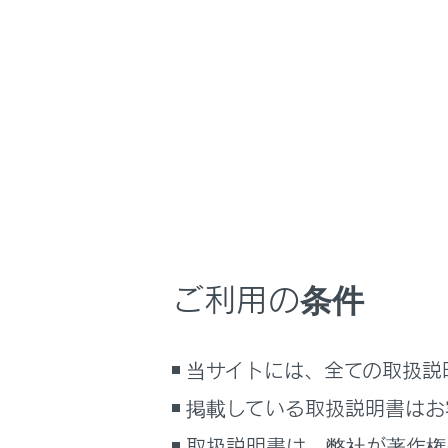
GX550
取扱説明書
マルチメディア
ホーム
登録済み
はじめに
安全・安心のために
メニュー
走行に関する情報表示
登録済みスマー
運転する前に
フォンの場合
運転
ご利用の条件
室内装備・機能
関連リンク
マルチメディア
未登録のスマート
当サイトには、全ての取扱説
お手入れのしかた
万一の場合には
掲載している取扱説明書はお
車両情報
取扱説明書は、弊社が著作権