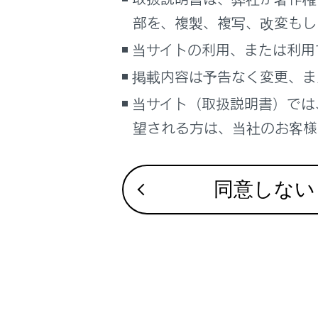
Apple 
こんなときは
部を、複製、複写、改変もし
Apple 
ブックマーク
当サイトの利用、または利用
あとで読む
掲載内容は予告なく変更、ま
当サイト（取扱説明書）では
PDFで見る
車両
望される方は、当社のお客様相
マルチメディア
合わせて見ら
画面表示設定
Bluetooth
同意しない
Wi-Fi Hots
個人情報の取扱いについて
サイト利用について
未登録のスマート
お問い合わせ