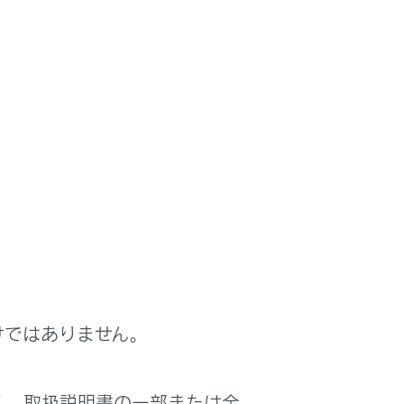
layを使用する
layを使用できます。 登録していないスマート
けではありません。
く、取扱説明書の一部または全