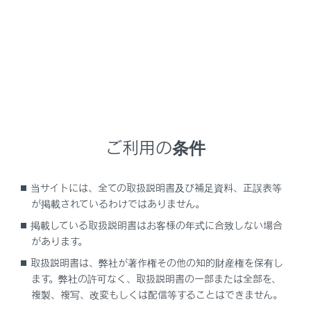
タッチした地点に施設情報がある場合は詳細が表示さ
れます。
地図をスクロールして任意の地点で
[‍
‍]
にタッチす
ご利用の条件
ると、新規目的地／経由地として設定することができ
ます。
地図をスクロールして任意の地点で
[‍
‍]
にタッチす
当サイトには、全ての取扱説明書及び補足資料、正誤表等
ると、お気に入りに登録することができます。
が掲載されているわけではありません。
[‍
‍]
または
[‍
‍]
にタッチすると、現在地に戻りま
掲載している取扱説明書はお客様の年式に合致しない場合
す。
があります。
取扱説明書は、弊社が著作権その他の知的財産権を保有し
知識
ます。弊社の許可なく、取扱説明書の一部または全部を、
複製、複写、改変もしくは配信等することはできません。