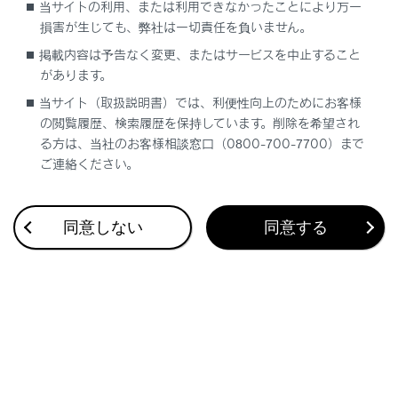
画面のフリック操作やドラッグ操作で地図を移動
当サイトの利用、または利用できなかったことにより万一
させることもできます。
損害が生じても、弊社は一切責任を負いません。
掲載内容は予告なく変更、またはサービスを中止すること
があります。
関連リンク
当サイト（取扱説明書）では、利便性向上のためにお客様
タッチスクリーンの操作
の閲覧履歴、検索履歴を保持しています。削除を希望され
る方は、当社のお客様相談窓口（0800-700-7700）まで
地図の向きの切りかえ
ご連絡ください。
地点情報を表示する
同意しない
同意する
合わせて見られているページ