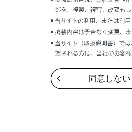
こんなときは
合わせて見ら
部を、複製、複写、改変もし
パンクしたと
ブックマーク
当サイトの利用、または利用
警告メッセー
あとで読む
掲載内容は予告なく変更、ま
バッテリーが
当サイト（取扱説明書）では
PDFで見る
車両
望される方は、当社のお客様相
マルチメディア
画面表示設定
同意しない
個人情報の取扱いについて
サイト利用について
お問い合わせ