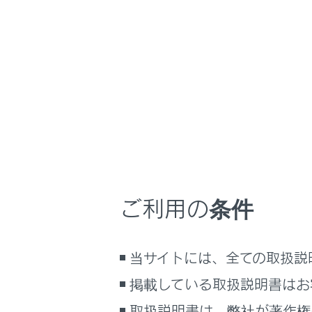
GX550
取扱説明書
万一の場合には
ホーム
故障し
はじめに
安全・安心のために
走行に関する情報表示
故障のとき
運転する前に
運転
ご利用の条件
室内装備・機能
対処のし
マルチメディア
当サイトには、全ての取扱説
お手入れのしかた
万一の場合には
掲載している取扱説明書はお
車両情報
取扱説明書は、弊社が著作権