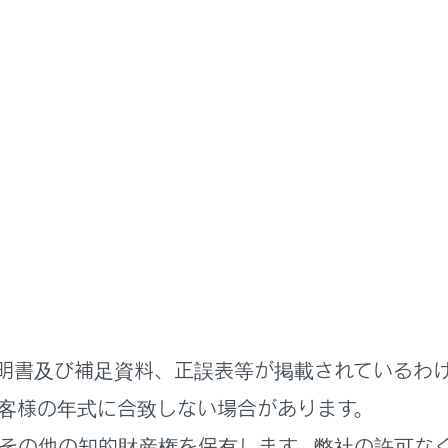
まず初めに
たときは
はすみやかに次の指示に従ってください。
かた
明書及び補足資料、正誤表等が掲載されているわ
客様の年式に合致しない場合があります。
その他の知的財産権を保有します。弊社の許可な