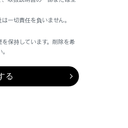
は役に立ちましたか？
社は一切責任を負いません。
はい
いいえ
歴を保持しています。削除を希
い。
する