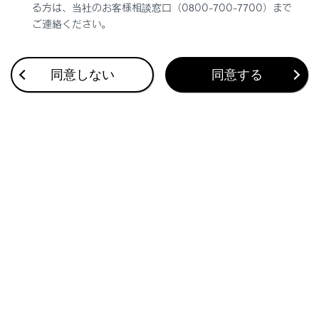
る方は、当社のお客様相談窓口（0800-700-7700）まで
ご連絡ください。
同意しない
同意する
合わせて見られているページ
ドライブレコーダー
ドライブレコーダー（前後方）について
故障とお考えになる前に
このページは役に立ちましたか？
はい
いいえ