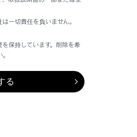
はい
いいえ
社は一切責任を負いません。
歴を保持しています。削除を希
い。
する