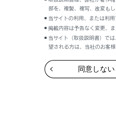
道路事業者か
こんなときは
部を、複製、複写、改変もし
お問合せ先一
ブックマーク
当サイトの利用、または利用
ETC2.0ユニ
あとで読む
掲載内容は予告なく変更、ま
当サイト（取扱説明書）では
PDFで見る
車両
望される方は、当社のお客様相
マルチメディア
画面表示設定
同意しない
個人情報の取扱いについて
サイト利用について
お問い合わせ