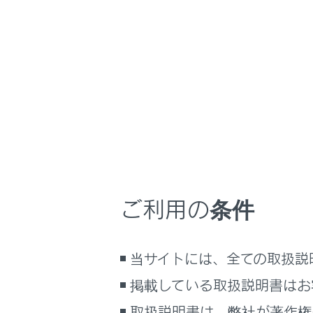
GX550
取扱説明書
マルチメディア
ホーム
エラー
はじめに
安全・安心のために
走行に関する情報表示
運転する前に
統一エラーコ
運転
ご利用の条件
室内装備・機能
マルチメディア
当サイトには、全ての取扱説
お手入れのしかた
万一の場合には
掲載している取扱説明書はお
合わせて見ら
車両情報
取扱説明書は、弊社が著作権