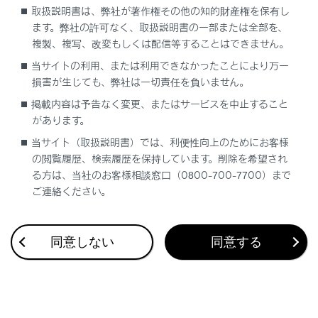
取扱説明書は、弊社が著作権その他の知的財産権を保有し
ます。弊社の許可なく、取扱説明書の一部または全部を、
複製、複写、改変もしくは配信等することはできません。
当サイトの利用、または利用できなかったことにより万一
損害が生じても、弊社は一切責任を負いません。
合わせて見られているページ
掲載内容は予告なく変更、またはサービスを中止すること
があります。
ディスプレイの表示内容
当サイト（取扱説明書）では、利便性向上のためにお客様
計器類
の閲覧履歴、検索履歴を保持しています。削除を希望され
る方は、当社のお客様相談窓口（0800-700-7700）まで
ヘッドアップディスプレイ
ご連絡ください。
同意しない
同意する
このページは役に立ちましたか？
はい
いいえ