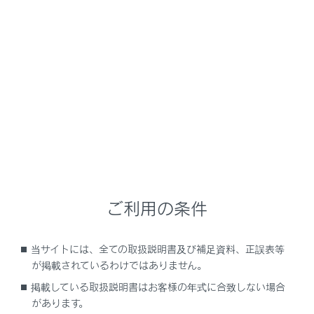
GX550
取扱説明書
走行に関する情報表示
計器の見方
マルチインフォメーションディ
スプレイ
マルチインフォメーションディスプレイは、燃費に関す
ご利用の条件
る情報や、走行に関する各種の情報などを表示します。
また、メーター操作スイッチの操作で、ディスプレイの
設定などを変更するともできます。
当サイトには、全ての取扱説明書及び補足資料、正誤表等
が掲載されているわけではありません。
掲載している取扱説明書はお客様の年式に合致しない場合
ディスプレイの表示
があります。