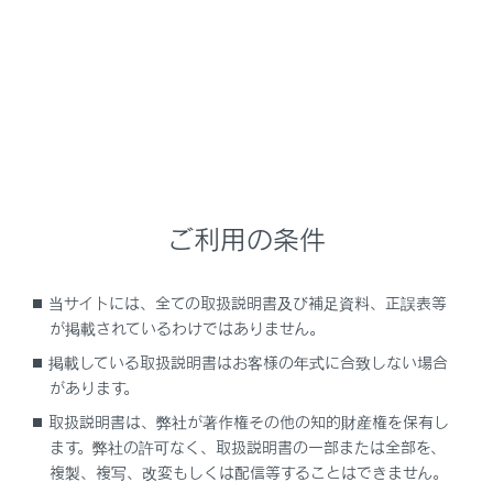
警告
安全にお使いいただくために
安全運転を行う責任は運転者にあります。常に周
囲の状況を把握し、安全運転に努めてください。
周辺車両接近時サポートは後方車両が至近距離ま
で接近したときの対処方法を運転者に提案する補
ご利用の条件
助的なシステムです。
周辺車両接近時サポートを使用していても状況に
当サイトには、全ての取扱説明書及び補足資料、正誤表等
よっては本システムが有効に機能しないことがあ
が掲載されているわけではありません。
るため、運転者は自らの目視による安全確認をお
掲載している取扱説明書はお客様の年式に合致しない場合
こなう必要があります。
があります。
システムを過信すると思わぬ事故につながり、重
取扱説明書は、弊社が著作権その他の知的財産権を保有し
大な傷害におよぶか、最悪の場合死亡につながる
ます。弊社の許可なく、取扱説明書の一部または全部を、
おそれがあります。
複製、複写、改変もしくは配信等することはできません。