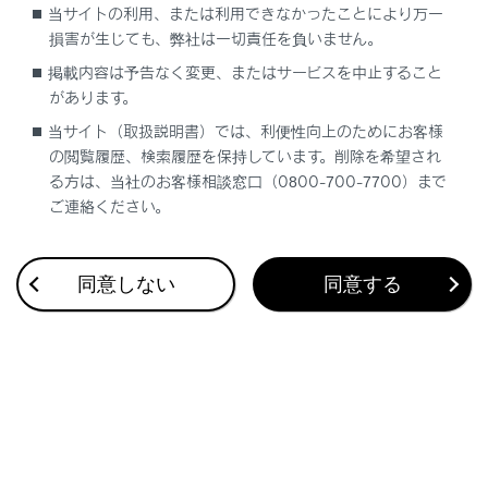
システムを正しく作動させるために
当サイトの利用、または利用できなかったことにより万一
損害が生じても、弊社は一切責任を負いません。
→
システムを正しく作動させるために
掲載内容は予告なく変更、またはサービスを中止すること
があります。
当サイト（取扱説明書）では、利便性向上のためにお客様
システムの構成部品
の閲覧履歴、検索履歴を保持しています。削除を希望され
る方は、当社のお客様相談窓口（0800-700-7700）まで
周辺車両接近時サポートのON／OFF を切りか
ご連絡ください。
えるには
同意しない
同意する
周辺車両接近時サポートの作動
合わせて見られているページ