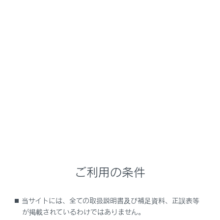
GX550
取扱説明書
運転
運転支援装置について
発進遅れ告知機能
メニュー
先行車の発進または信号が青にかわったあと、自車が停
止し続けた場合、告知音とマルチインフォメーションデ
ィスプレイの表示でお知らせする機能です。
ご利用の条件
先行車発進告知機能
当サイトには、全ての取扱説明書及び補足資料、正誤表等
信号切替り告知機能
が掲載されているわけではありません。