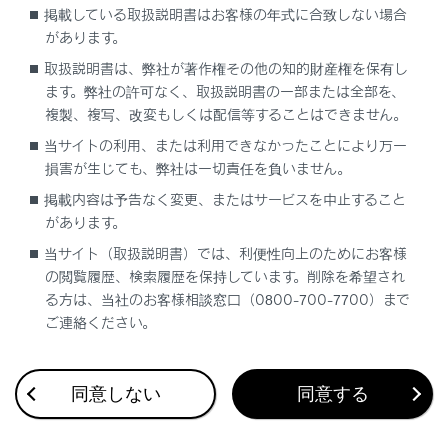
掲載している取扱説明書はお客様の年式に合致しない場合
システムのON／OFFを変更する
があります。
取扱説明書は、弊社が著作権その他の知的財産権を保有し
発進遅れ告知機能の設定を変更する
ます。弊社の許可なく、取扱説明書の一部または全部を、
複製、複写、改変もしくは配信等することはできません。
当サイトの利用、または利用できなかったことにより万一
損害が生じても、弊社は一切責任を負いません。
掲載内容は予告なく変更、またはサービスを中止すること
があります。
合わせて見られているページ
当サイト（取扱説明書）では、利便性向上のためにお客様
の閲覧履歴、検索履歴を保持しています。削除を希望され
レーダークルーズコントロール
る方は、当社のお客様相談窓口（0800-700-7700）まで
ご連絡ください。
ドライブモードセレクトスイッチ
フルタイム4WD
同意しない
同意する