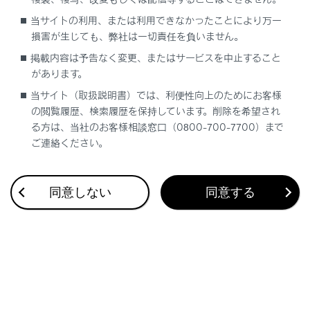
合わせて見られているページ
当サイトの利用、または利用できなかったことにより万一
損害が生じても、弊社は一切責任を負いません。
タイヤについて
掲載内容は予告なく変更、またはサービスを中止すること
ウォッシャー液の補充
があります。
エアコンフィルターの交換
当サイト（取扱説明書）では、利便性向上のためにお客様
の閲覧履歴、検索履歴を保持しています。削除を希望され
る方は、当社のお客様相談窓口（0800-700-7700）まで
ご連絡ください。
このページは役に立ちましたか？
同意しない
同意する
はい
いいえ
ブックマーク
あとで読む