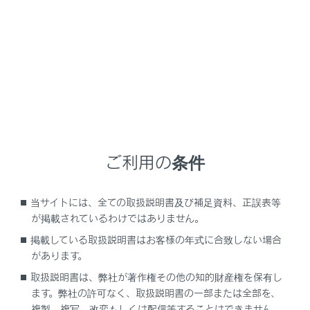
GX550
取扱説明書
お手入れのしかた
簡単な点検・部品交換
ボンネット
ご利用の条件
当サイトには、全ての取扱説明書及び補足資料、正誤表等
ボンネットを開けるには
が掲載されているわけではありません。
掲載している取扱説明書はお客様の年式に合致しない場合
があります。
取扱説明書は、弊社が著作権その他の知的財産権を保有し
ます。弊社の許可なく、取扱説明書の一部または全部を、
複製、複写、改変もしくは配信等することはできません。