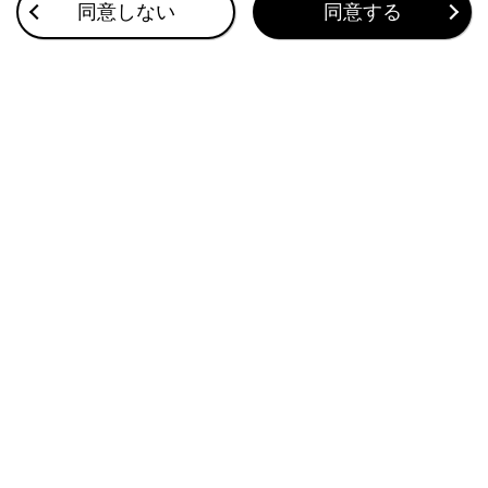
同意しない
同意する
相手先電話番号の通知がない場合は、
「非通知」
と登録されます。
保留した通話も履歴に登録されます。
携帯電話の機種によっては、国際電話がか
けられない場合があります。
合わせて見られているページ
連絡先に新規データを追加する