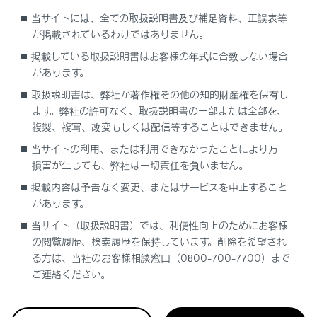
登録されている電話番号に発信した場
当サイトには、全ての取扱説明書及び補足資料、正誤表等
合、そのデータに名称情報および画像情
が掲載されているわけではありません。
報があると、名称および画像も登録され
掲載している取扱説明書はお客様の年式に合致しない場合
ます。
があります。
同一電話番号に発信した場合は、発信先
取扱説明書は、弊社が著作権その他の知的財産権を保有し
名称のあとに発信回数が表示されます。
ます。弊社の許可なく、取扱説明書の一部または全部を、
複製、複写、改変もしくは配信等することはできません。
着信履歴は、状況によって次のように登録
されます。
当サイトの利用、または利用できなかったことにより万一
損害が生じても、弊社は一切責任を負いません。
連絡先に登録してある電話番号から着信
掲載内容は予告なく変更、またはサービスを中止すること
した場合、そのデータに名称情報および
があります。
画像情報があると、名称および画像も登
録されます。
当サイト（取扱説明書）では、利便性向上のためにお客様
の閲覧履歴、検索履歴を保持しています。削除を希望され
同一電話番号から着信した場合は、すべ
る方は、当社のお客様相談窓口（0800-700-7700）まで
て登録されます。
ご連絡ください。
不在着信および着信拒否も登録されま
す。