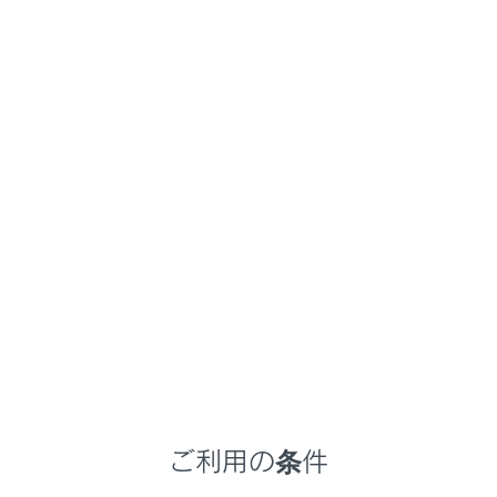
連絡先に登録されていない電話番号は、電話番号の
まま表示されます。
希望の電話番号にタッチします。
知識
最新の履歴100件を表示します。履歴が
100件をこえると、古い履歴から自動で削
除されます。
発信履歴は、状況によって次のように登録
されます。
ご利用の条件
連絡先またはマルチメディアシステムに