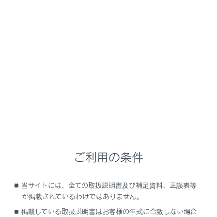
GX550
取扱説明書
運転
運転支援装置について
パーキングサポートブレーキ
（後方接近車両）
メニュー
後側方レーダーセンサーで自車の右後方または左後方か
ら接近している車両を検知し、システムが衝突の危険性
ご利用の条件
があると判断した場合にブレーキ制御をすることで、接
近車両への衝突を緩和し衝突被害軽減に寄与します。
当サイトには、全ての取扱説明書及び補足資料、正誤表等
が掲載されているわけではありません。
システム作動例
掲載している取扱説明書はお客様の年式に合致しない場合