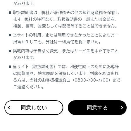
があります。
センサーの種類
取扱説明書は、弊社が著作権その他の知的財産権を保有し
ます。弊社の許可なく、取扱説明書の一部または全部を、
複製、複写、改変もしくは配信等することはできません。
当サイトの利用、または利用できなかったことにより万一
損害が生じても、弊社は一切責任を負いません。
掲載内容は予告なく変更、またはサービスを中止すること
合わせて見られているページ
があります。
当サイト（取扱説明書）では、利便性向上のためにお客様
レーダークルーズコントロール
の閲覧履歴、検索履歴を保持しています。削除を希望され
る方は、当社のお客様相談窓口（0800-700-7700）まで
ドライブモードセレクトスイッチ
ご連絡ください。
フルタイム4WD
同意しない
同意する
このページは役に立ちましたか？