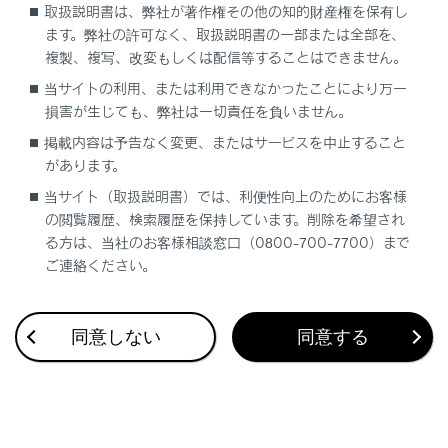
取扱説明書は、弊社が著作権その他の知的財産権を保有し
ます。弊社の許可なく、取扱説明書の一部または全部を、
複製、複写、改変もしくは配信等することはできません。
当サイトの利用、または利用できなかったことにより万一
損害が生じても、弊社は一切責任を負いません。
合わせて見られているページ
掲載内容は予告なく変更、またはサービスを中止すること
があります。
ディスプレイと操作スイッチ
当サイト（取扱説明書）では、利便性向上のためにお客様
タッチスクリーンの操作
の閲覧履歴、検索履歴を保持しています。削除を希望され
る方は、当社のお客様相談窓口（0800-700-7700）まで
USB機器を接続する
ご連絡ください。
同意しない
同意する
このページは役に立ちましたか？
はい
いいえ