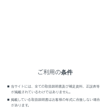
GX550
取扱説明書
マルチメディア
基本操作
オーディオの基本操作
オーディオの基本操作
オーディオシステムのON/OFFと音量を調整する
オーディオのソースを変更する
ご利用の条件
ソース選択画面のリストの配置を変更する
USB機器を接続する
当サイトには、全ての取扱説明書及び補足資料、正誤表等
HDMI機器を接続する
が掲載されているわけではありません。
掲載している取扱説明書はお客様の年式に合致しない場合
があります。