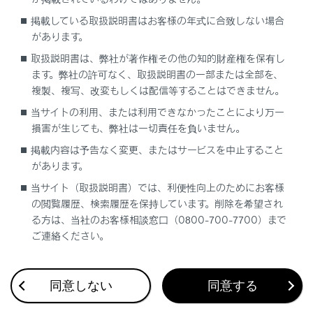
深酒や眠気をさそう薬（睡眠薬、風邪薬など）
を服用された方
掲載している取扱説明書はお客様の年式に合致しない場合
があります。
取扱説明書は、弊社が著作権その他の知的財産権を保有し
ます。弊社の許可なく、取扱説明書の一部または全部を、
注意
複製、複写、改変もしくは配信等することはできません。
シートヒーター／シートベンチレーターの損
当サイトの利用、または利用できなかったことにより万一
傷を防ぐために
損害が生じても、弊社は一切責任を負いません。
凹凸のある重量物をシートの上に置いたり、針金
掲載内容は予告なく変更、またはサービスを中止すること
があります。
や針などの鋭利なものを突き刺したりしないでく
ださい。
当サイト（取扱説明書）では、利便性向上のためにお客様
の閲覧履歴、検索履歴を保持しています。削除を希望され
バッテリーあがりを防ぐために
る方は、当社のお客様相談窓口（0800-700-7700）まで
ご連絡ください。
エンジンが停止した状態で使用しないでくださ
い。
同意しない
同意する
ステアリングヒーターを使うには