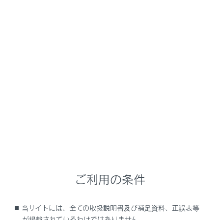
シートベンチレーター
シート内部に装備されたファンで換気することによ
り、シート表面の通気をよくすることができます。
警告
低温やけどについて
次の方がステアリングヒーター／シートヒーター
にふれないようにご注意ください。
乳幼児・お子さま・お年寄り・病人・体の不自
由な方
ご利用の条件
皮膚の弱い方
疲労の激しい方
当サイトには、全ての取扱説明書及び補足資料、正誤表等
が掲載されているわけではありません。