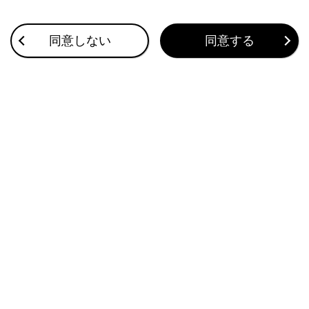
合わせて見られているページ
同意しない
同意する
目的地検索画面の見方
VICSについて
割込情報（ETC2.0サービス）の表示
このページは役に立ちましたか？
はい
いいえ