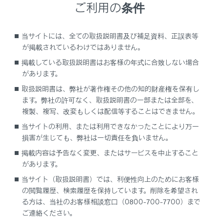
[‍走行履歴のアップリンク‍]
の
[‍ETC2.0‍]
にタッチしま
ご利用の条件
す。
タッチするごとに、ON/OFFが切りかわります。
当サイトには、全ての取扱説明書及び補足資料、正誤表等
が掲載されているわけではありません。
知識
掲載している取扱説明書はお客様の年式に合致しない場合
があります。
初期状態ではONに設定されています。
取扱説明書は、弊社が著作権その他の知的財産権を保有し
本設定がOFFの場合、走行履歴などの情報
ます。弊社の許可なく、取扱説明書の一部または全部を、
を利用したサービスを受けられないことが
複製、複写、改変もしくは配信等することはできません。
あります。
当サイトの利用、または利用できなかったことにより万一
損害が生じても、弊社は一切責任を負いません。
掲載内容は予告なく変更、またはサービスを中止すること
があります。
当サイト（取扱説明書）では、利便性向上のためにお客様
の閲覧履歴、検索履歴を保持しています。削除を希望され
る方は、当社のお客様相談窓口（0800-700-7700）まで
ご連絡ください。