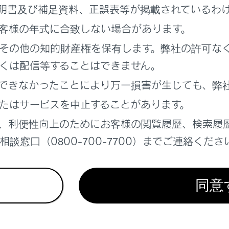
明書及び補足資料、正誤表等が掲載されているわ
転支援案内サービス
客様の年式に合致しない場合があります。
通情報提供サービス
その他の知的財産権を保有します。弊社の許可な
くは配信等することはできません。
できなかったことにより万一損害が生じても、弊
ービスについて
ディアの設定を変更する
たはサービスを中止することがあります。
、利便性向上のためにお客様の閲覧履歴、検索履
談窓口（0800-700-7700）までご連絡くださ
支援（注意警戒情報）案内サービス
情報提供サービス
同意
ETC2.0サービス）を再表示する