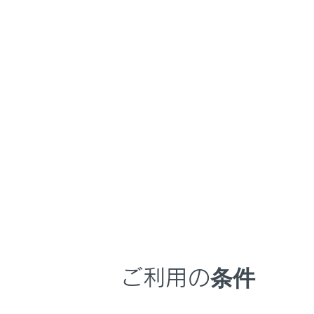
GX550
取扱説明書
マルチメディア
ホーム
割込情
はじめに
安全・安心のために
メニュー
走行に関する情報表示
ETC2.0サ
運転する前に
運転
安全運転支
室内装備・機能
道路交通情
マルチメディア
知識
お手入れのしかた
ご利用の条件
万一の場合には
ETC2
車両情報
以下の