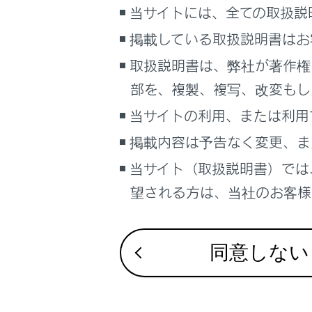
こんなときは
当サイトには、全ての取扱説
安全運
掲載している取扱説明書はお
道路交
ブックマーク
取扱説明書は、弊社が著作権
あとで読む
関連リンク
部を、複製、複写、改変もし
PDFで見る
当サイトの利用、または利用
ETC2.0 サ
車両
マルチメディア
サウンドやメ
掲載内容は予告なく変更、ま
当サイト（取扱説明書）では
画面表示設定
望される方は、当社のお客様相
安全運転
個人情報の取扱いについて
サイト利用について
お問い合わせ
道路交通
同意しない
割込情報（