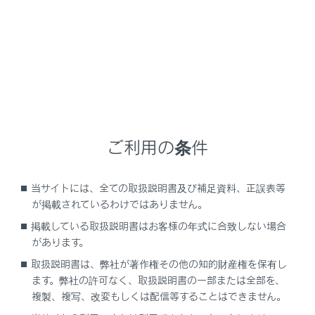
[‍
‍]
：映像を保護します。
[‍
‍]
にタッチする
と、保護を解除します。
ご利用の条件
[‍
‍]
：映像を削除します。
[‍
‍]
：映像を外部メディアへ転送します。
当サイトには、全ての取扱説明書及び補足資料、正誤表等
が掲載されているわけではありません。
[‍
‍]
：映像の画質を調整します。
掲載している取扱説明書はお客様の年式に合致しない場合
[‍
‍]
：映像を最大化します。
[‍
‍]
にタッチす
があります。
ると、映像を縮小します。
取扱説明書は、弊社が著作権その他の知的財産権を保有し
ます。弊社の許可なく、取扱説明書の一部または全部を、
[‍
‍]
／
[‍
‍]
：ファイルが切りかわります。
複製、複写、改変もしくは配信等することはできません。
[‍
‍]
：映像を早もどしします。