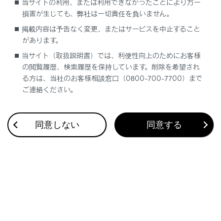
当サイトの利用、または利用できなかったことにより万一
損害が生じても、弊社は一切責任を負いません。
[‍
‍]
：再生します。
掲載内容は予告なく変更、またはサービスを中止すること
[‍
‍]
：再生を一時停止します。
があります。
[‍
‍]
：映像を早送りします。
当サイト（取扱説明書）では、利便性向上のためにお客様
の閲覧履歴、検索履歴を保持しています。削除を希望され
る方は、当社のお客様相談窓口（0800-700-7700）まで
知識
ご連絡ください。
サムネイル一覧では、
[‍前方‍]
または
[‍後方‍]
を
タッチすることで、前方カメラと後方カメ
同意しない
同意する
ラの映像を切りかえることができます。
保護（
[‍
‍]
）された映像は上書きされな
くなります。
常時／イベント／駐車時録画映像を保護し
た場合、手動録画一覧にも映像が追加され
ます。（手動録画で撮影可能な残り件数も
減少します。）