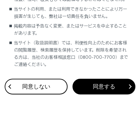
合わせて見られているページ
当サイトの利用、または利用できなかったことにより万一
損害が生じても、弊社は一切責任を負いません。
連絡先に新規データを追加する
掲載内容は予告なく変更、またはサービスを中止すること
ワンタッチダイヤルを登録する
があります。
割込着信の電話に出る
当サイト（取扱説明書）では、利便性向上のためにお客様
の閲覧履歴、検索履歴を保持しています。削除を希望され
る方は、当社のお客様相談窓口（0800-700-7700）まで
ご連絡ください。
このページは役に立ちましたか？
同意しない
同意する
はい
いいえ
ブックマーク
あとで読む