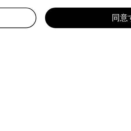
面表示にします。
同意
]
／
[‍
‍]
にタッチすると、プリセットボタンに登録している順
P‍]
チし続けると、現在位置から受信可能なチャンネルをマニュア
トモードのときは表示されません。
ニューのプリセットチャンネル
セットチャンネルにタッチすると、受信するチャンネルを変更で
セットチャンネルの表示形式は変更できます。
知識
ンセグ放送を受信しているときは、映像の右下に
[‍
‍]
が