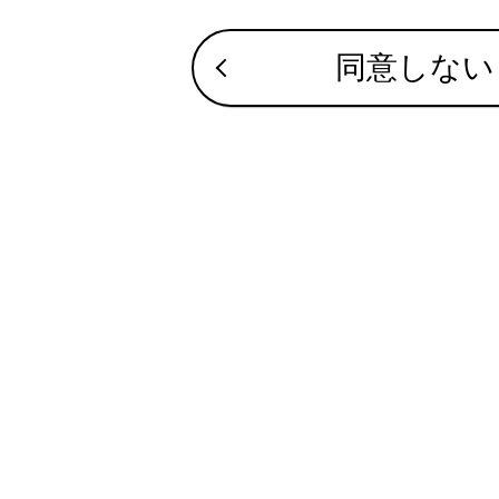
全画
同意しない
[‍Ch‍]
[‍
‍
[‍Auto.
タッ
セッ
サブメ
プリ
プリ
ワ