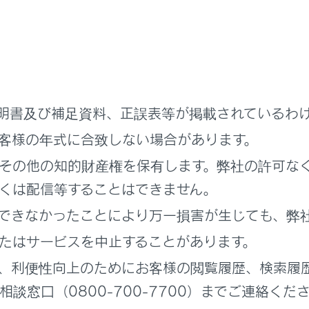
面を表示するときは、全画面で
[‍
‍]
にタッチします。
明書及び補足資料、正誤表等が掲載されているわ
客様の年式に合致しない場合があります。
その他の知的財産権を保有します。弊社の許可な
している番組をマニュアルプリセットボタンに登録します。
くは配信等することはできません。
しているときにタッチすると解除します。
できなかったことにより万一損害が生じても、弊
アプリセットモードのときは表示されません。
たはサービスを中止することがあります。
、利便性向上のためにお客様の閲覧履歴、検索履
可能な項目を表示します。
談窓口（0800-700-7700）までご連絡くだ
‍]