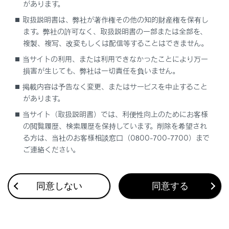
があります。
取扱説明書は、弊社が著作権その他の知的財産権を保有し
リストを長押しすると、そのリストを目的地とし
ます。弊社の許可なく、取扱説明書の一部または全部を、
た位置微修正画面が表示されます。任意の場所に地
複製、複写、改変もしくは配信等することはできません。
図を移動して目的地の位置を修正できます。
[‍ルー
当サイトの利用、または利用できなかったことにより万一
ト‍]
をタッチすると、修正後の地点を目的地とした
損害が生じても、弊社は一切責任を負いません。
全ルート図表示画面が表示されます。地図エリアの
ピン以外の地点を長押しした場合も同様に、その
掲載内容は予告なく変更、またはサービスを中止すること
があります。
地点を中心とした目的地の位置微修正画面が表示
されます。
当サイト（取扱説明書）では、利便性向上のためにお客様
の閲覧履歴、検索履歴を保持しています。削除を希望され
る方は、当社のお客様相談窓口（0800-700-7700）まで
関連リンク
ご連絡ください。
地図の動かし方
全ルート図表示画面の見方
同意しない
同意する