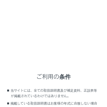
前の画面に戻ります。
検索で入力した文字を表示します。
検索オプションを表示します。
検索結果リストが表示されます。リストをタッチす
ると、そのリストを目的地とした全ルート図表示画
面が表示されます。
施設内にある目的地候補も併せて表示されます。
検索結果リストの施設が地図上に表示されます。現
在リストに表示している施設は強調して表示されま
す。ピンをタッチすると詳細な情報が表示されま
す。
ご利用の条件
地図をスクロールしたあと、
[‍このエリアを検索‍]
にタッチすると、スクロールしたエリア内で目的
当サイトには、全ての取扱説明書及び補足資料、正誤表等
地を検索することができます。
が掲載されているわけではありません。
掲載している取扱説明書はお客様の年式に合致しない場合
知識