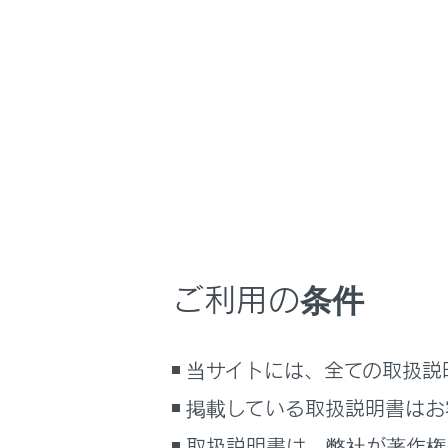
GX550
取扱説明書
ホーム
ドライ
はじめに
安全・安心のために
走行に関する情報表示
走行中や駐車
運転する前に
運転
ドライブレコ
ご利用の条件
室内装備・機能
マルチメディア
当サイトには、全ての取扱説
お手入れのしかた
万一の場合には
掲載している取扱説明書はお
車両情報
取扱説明書は、弊社が著作権
合わせて見ら