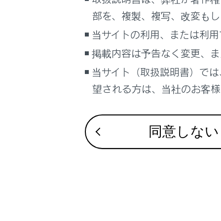
こんなときは
部を、複製、複写、改変もし
ドライブレコ
ブックマーク
当サイトの利用、または利用
故障とお考え
あとで読む
掲載内容は予告なく変更、ま
後方カメラに
当サイト（取扱説明書）では
PDFで見る
車両
望される方は、当社のお客様相
マルチメディア
画面表示設定
同意しない
個人情報の取扱いについて
サイト利用について
お問い合わせ