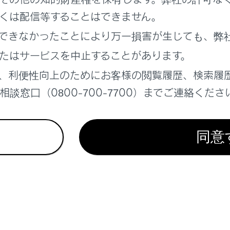
くは配信等することはできません。
ーダー（前後方）について
できなかったことにより万一損害が生じても、弊
になる前に
たはサービスを中止することがあります。
ついて
、利便性向上のためにお客様の閲覧履歴、検索履
談窓口（0800-700-7700）までご連絡くださ
同意