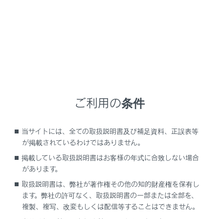
‍®
電話以外の
Bluetooth
機能が使用できません。
‍®
‍®
Miracast
利用中に
Bluetooth
機器を接続する
‍®
と、
Miracast
の音が途切れることがあります。
‍®
Bluetooth
接続の再接続について
エンジンスイッチがONのときに、一度接続が成立した
‍®
Bluetooth
接続が切断された場合は、接続処理を自動的
ご利用の条件
に行います。
当サイトには、全ての取扱説明書及び補足資料、正誤表等
‍®
Bluetooth
機器の接続数について
が掲載されているわけではありません。
ドライバーが設定されているとき
掲載している取扱説明書はお客様の年式に合致しない場合
最大で2 台のハンズフリー電話と1 台のオーディオ機
があります。
器を自動で接続します。（ハンズフリー電話とオーデ
取扱説明書は、弊社が著作権その他の知的財産権を保有し
ィオ機器は同一機器を設定することもできます）
ます。弊社の許可なく、取扱説明書の一部または全部を、
複製、複写、改変もしくは配信等することはできません。
ドライバーが設定されていないとき