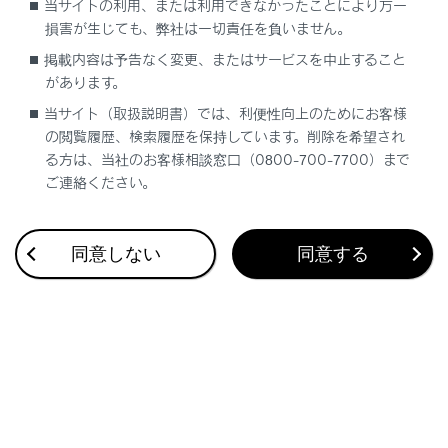
当サイトの利用、または利用できなかったことにより万一
最大で1 台のハンズフリー電話と1 台のオーディオ機
損害が生じても、弊社は一切責任を負いません。
器を自動で接続します。（ハンズフリー電話とオーデ
ィオ機器は同一機器を設定することもできます）
掲載内容は予告なく変更、またはサービスを中止すること
があります。
知識
当サイト（取扱説明書）では、利便性向上のためにお客様
の閲覧履歴、検索履歴を保持しています。削除を希望され
る方は、当社のお客様相談窓口（0800-700-7700）まで
再接続できなかった場合は、手動で接続操作を
ご連絡ください。
行ってください。
Apple CarPlayが接続されている場合は、
‍®
Bluetooth
接続の再接続ができない場合があり
同意しない
同意する
ます。
関連リンク
ステータスアイコンの見方
ドライバーを登録する
ドライバーの切りかえや登録をする