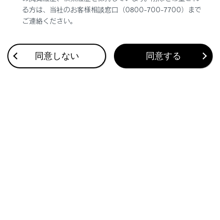
る方は、当社のお客様相談窓口（0800-700-7700）まで
ご連絡ください。
同意しない
同意する
合わせて見られているページ
地図表示設定をする
音声操作の設定を変更する
走行支援の設定
このページは役に立ちましたか？
はい
いいえ