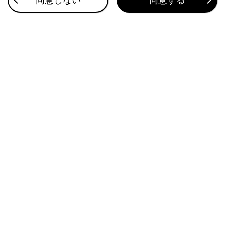
県境案内を設定する
地図表示カスタマイズの設定
俯角設定
合わせて見られているページ
音声操作の設定を変更する
走行支援の設定