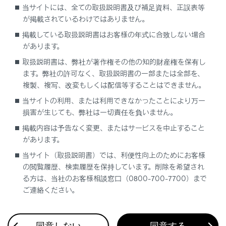
当サイトには、全ての取扱説明書及び補足資料、正誤表等
が掲載されているわけではありません。
[‍渋滞表示‍]
掲載している取扱説明書はお客様の年式に合致しない場合
があります。
[‍空き道表示‍]
取扱説明書は、弊社が著作権その他の知的財産権を保有し
ます。弊社の許可なく、取扱説明書の一部または全部を、
複製、複写、改変もしくは配信等することはできません。
[‍規制情報‍]
当サイトの利用、または利用できなかったことにより万一
損害が生じても、弊社は一切責任を負いません。
[‍駐車場‍]
掲載内容は予告なく変更、またはサービスを中止すること
があります。
[‍充電ステーション‍]
当サイト（取扱説明書）では、利便性向上のためにお客様
の閲覧履歴、検索履歴を保持しています。削除を希望され
[‍施設アイコン表示設定‍]
る方は、当社のお客様相談窓口（0800-700-7700）まで
ご連絡ください。
[‍3Dビュー俯角設定‍]
同意しない
同意する