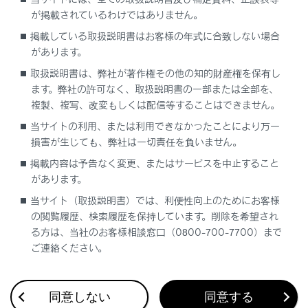
が掲載されているわけではありません。
連絡先からワンタッチダイヤルを登録する
掲載している取扱説明書はお客様の年式に合致しない場合
があります。
履歴からワンタッチダイヤルを登録する
取扱説明書は、弊社が著作権その他の知的財産権を保有し
ます。弊社の許可なく、取扱説明書の一部または全部を、
複製、複写、改変もしくは配信等することはできません。
ワンタッチダイヤルを削除する
当サイトの利用、または利用できなかったことにより万一
損害が生じても、弊社は一切責任を負いません。
掲載内容は予告なく変更、またはサービスを中止すること
があります。
当サイト（取扱説明書）では、利便性向上のためにお客様
の閲覧履歴、検索履歴を保持しています。削除を希望され
合わせて見られているページ
る方は、当社のお客様相談窓口（0800-700-7700）まで
ご連絡ください。
連絡先に新規データを追加する
割込着信の電話に出る
同意しない
同意する
連絡先データの転送