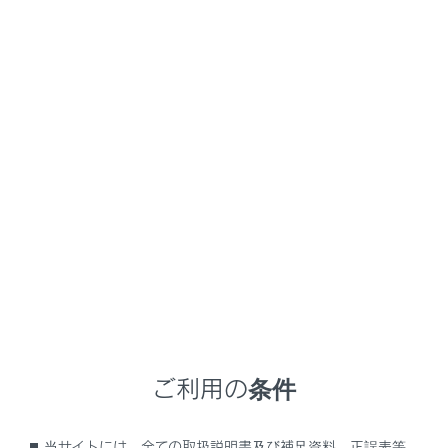
GX550
取扱説明書
マルチメディア
ハンズフリー電話
連絡先データの編集
ワンタッチダイヤルを登録する
メニュー
よく利用する電話番号を登録しておくことで、ワンタッ
チで呼び出すことができます。ワンタッチダイヤルは携
帯電話ごとに登録が必要です。
関連リンク
ご利用の条件
ワンタッチダイヤルから電話をかける
当サイトには、全ての取扱説明書及び補足資料、正誤表等