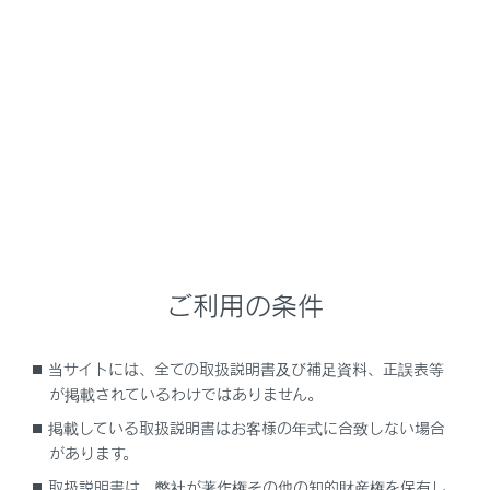
GX550
取扱説明書
室内装備・機能
その他の室内装備の使い方
調光パノラマルーフ
頭上のスイッチで電動サンシェードを開閉したり、調光
パノラマルーフの調光・透過状態を切りかえたりするこ
ご利用の条件
とができます。
当サイトには、全ての取扱説明書及び補足資料、正誤表等
が掲載されているわけではありません。
電動サンシェード・調光パノラマルーフを操作
するには
掲載している取扱説明書はお客様の年式に合致しない場合
があります。
取扱説明書は、弊社が著作権その他の知的財産権を保有し