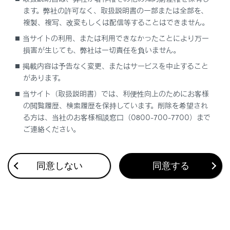
ます。弊社の許可なく、取扱説明書の一部または全部を、
複製、複写、改変もしくは配信等することはできません。
当サイトの利用、または利用できなかったことにより万一
損害が生じても、弊社は一切責任を負いません。
合わせて見られているページ
掲載内容は予告なく変更、またはサービスを中止すること
その他の室内装備
があります。
当サイト（取扱説明書）では、利便性向上のためにお客様
フロントオートエアコン
の閲覧履歴、検索履歴を保持しています。削除を希望され
室内灯一覧
る方は、当社のお客様相談窓口（0800-700-7700）まで
ご連絡ください。
このページは役に立ちましたか？
同意しない
同意する
はい
いいえ