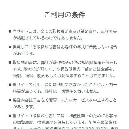
G-Linkセンターからプローブコミュニケーション交通
情報に基づく「現在地周辺の交通情報」および「高速
ご利用の条件
道路・一般道路の渋滞予測情報」を考慮した最適なル
ートを配信します。
当サイトには、全ての取扱説明書及び補足資料、正誤表等
ルート案内中もG-Linkセンターで定期的なタイミング
が掲載されているわけではありません。
で最適ルート探索を行い、より短時間で目的地に到着
掲載している取扱説明書はお客様の年式に合致しない場合
できるルートがあれば、新しいルートを提案します。
があります。
取扱説明書は、弊社が著作権その他の知的財産権を保有し
関連リンク
ます。弊社の許可なく、取扱説明書の一部または全部を、
複製、複写、改変もしくは配信等することはできません。
G-Linkの利用手続き
当サイトの利用、または利用できなかったことにより万一
損害が生じても、弊社は一切責任を負いません。
掲載内容は予告なく変更、またはサービスを中止すること
があります。
コネクティッドナビ（車載ナビ装着車）
当サイト（取扱説明書）では、利便性向上のためにお客様
の閲覧履歴、検索履歴を保持しています。削除を希望され
る方は、当社のお客様相談窓口（0800-700-7700）まで