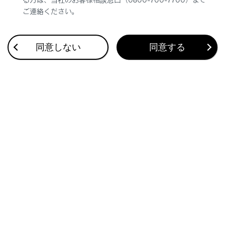
ご連絡ください。
合わせて見られているページ
同意しない
同意する
目的地検索画面の見方
VICSについて
割込情報（ETC2.0サービス）の表示
このページは役に立ちましたか？
はい
いいえ