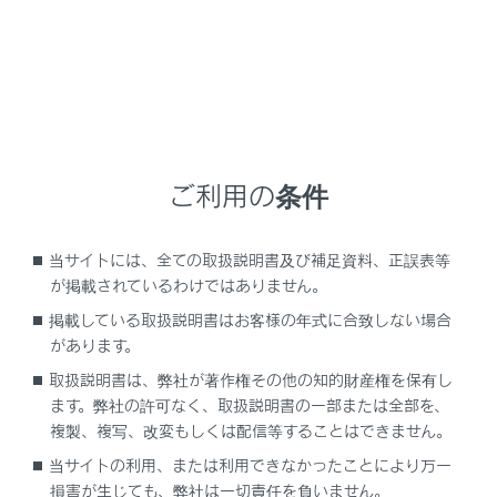
[‍自動‍]
をONにすると、現在地がある都道府県
の、VICS提供FM放送局が受信され、移動すると
自動的に放送局が切りかわります。
[‍自動‍]
をOFFにし、
[‍都道府県‍]
にタッチし、受信
させる放送局のある都道府県名にタッチすると、
選んだ都道府県のVICS提供FM放送局が受信され
ご利用の条件
ます。
受信状態がかわると、選んだ都道府県内で自動的
当サイトには、全ての取扱説明書及び補足資料、正誤表等
に放送局が切りかわります。
が掲載されているわけではありません。
[‍自動‍]
をOFFにし、
[‍周波数‍]
にタッチし、放送局
掲載している取扱説明書はお客様の年式に合致しない場合
の周波数を選択すると、選んだ周波数の放送局が
があります。
受信されます。
取扱説明書は、弊社が著作権その他の知的財産権を保有し
放送局の電波が受信されると、
「受信中」
が表示
ます。弊社の許可なく、取扱説明書の一部または全部を、
されます。
複製、複写、改変もしくは配信等することはできません。
受信状態が変わっても自動的に放送局は切りかわ
当サイトの利用、または利用できなかったことにより万一
りません。
損害が生じても、弊社は一切責任を負いません。