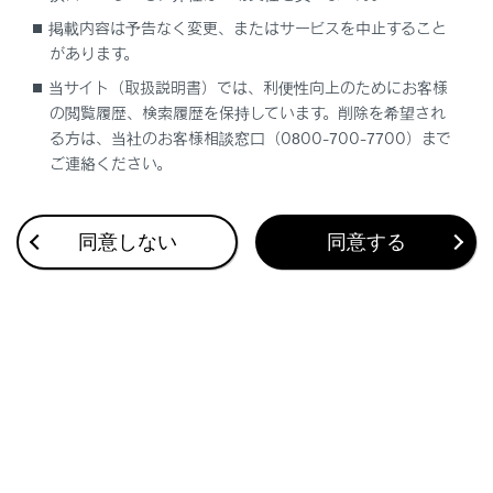
掲載内容は予告なく変更、またはサービスを中止すること
知識
があります。
当サイト（取扱説明書）では、利便性向上のためにお客様
新規エリアについては周波数を手動で選択しな
の閲覧履歴、検索履歴を保持しています。削除を希望され
いと受信できない場合があります。
る方は、当社のお客様相談窓口（0800-700-7700）まで
ご連絡ください。
同意しない
同意する
合わせて見られているページ
目的地検索画面の見方
VICSについて