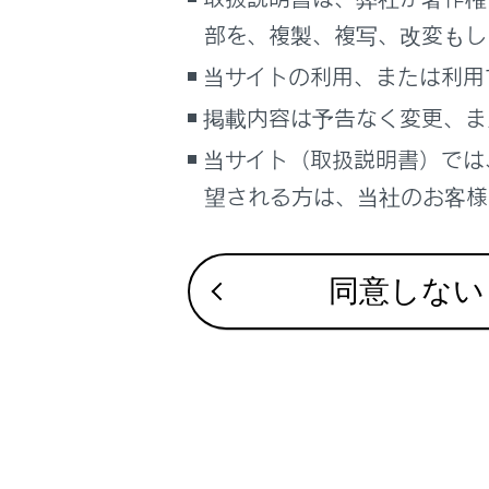
こんなときは
部を、複製、複写、改変もし
ブックマーク
当サイトの利用、または利用
あとで読む
掲載内容は予告なく変更、ま
当サイト（取扱説明書）では
PDFで見る
合わせて見ら
車両
望される方は、当社のお客様相
連絡先に新規
マルチメディア
ワンタッチダイ
画面表示設定
同意しない
割込着信の電
個人情報の取扱いについて
サイト利用について
お問い合わせ