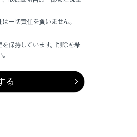
社は一切責任を負いません。
歴を保持しています。削除を希
は役に立ちましたか？
い。
はい
いいえ
する