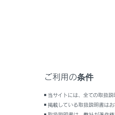
GX550
取扱説明書
マルチメディア
ホーム
電話の
はじめに
安全・安心のために
走行に関する情報表示
運転する前に
履歴から電話
運転
ワンタッチダ
ご利用の条件
室内装備・機能
連絡先から電
マルチメディア
キーパッドか
交通情報から
当サイトには、全ての取扱説
お手入れのしかた
110番／11
万一の場合には
掲載している取扱説明書はお
ウェイト／ポ
車両情報
取扱説明書は、弊社が著作権