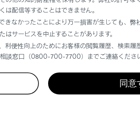
くは配信等することはできません。
できなかったことにより万一損害が生じても、弊
たはサービスを中止することがあります。
、利便性向上のためにお客様の閲覧履歴、検索履
れているページ
このページ
談窓口（0800-700-7700）までご連絡くださ
データを追加する
ヤルを登録する
同意
話に出る