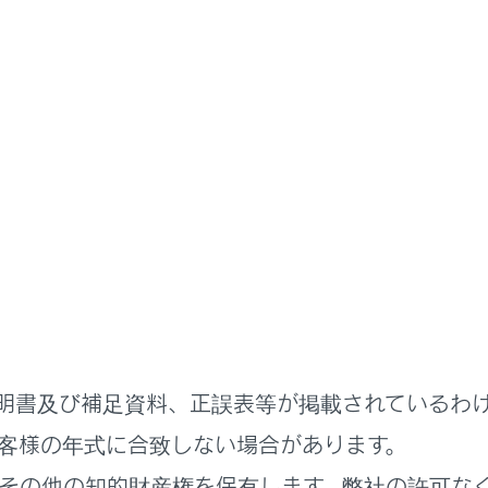
ハンズフリー電話
電話のかけ方
かけ方
をかける
イヤルから電話をかける
話をかける
ら電話をかける
電話をかける
明書及び補足資料、正誤表等が掲載されているわ
9番にかける
客様の年式に合致しない場合があります。
ーズ信号を使って電話をかける
その他の知的財産権を保有します。弊社の許可な