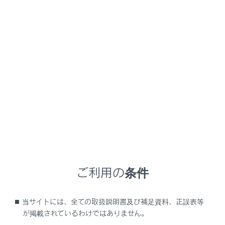
GX550
取扱説明書
マルチメディア
ナビゲーション
VICS・交通情報
VICS記号の内容を表示する
地図画面上に表示される記号にタッチし、道路の種類／
状況や施設情報、規制情報を表示することができます。
地図上の規制情報、または施設情報の記号にタッチし
ます。
ご利用の条件
知識
当サイトには、全ての取扱説明書及び補足資料、正誤表等
が掲載されているわけではありません。
VICS記号によっては、内容が表示されないこと