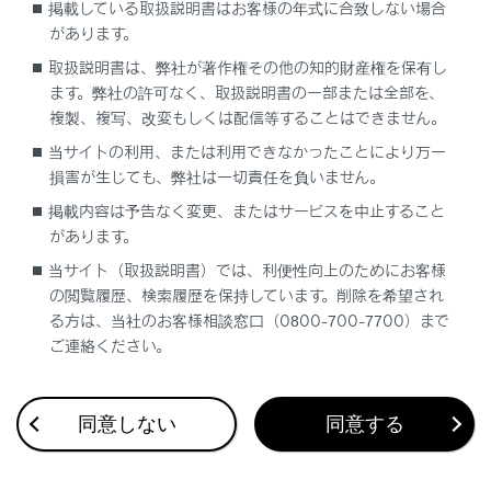
掲載している取扱説明書はお客様の年式に合致しない場合
もあります。
があります。
取扱説明書は、弊社が著作権その他の知的財産権を保有し
ます。弊社の許可なく、取扱説明書の一部または全部を、
複製、複写、改変もしくは配信等することはできません。
当サイトの利用、または利用できなかったことにより万一
損害が生じても、弊社は一切責任を負いません。
掲載内容は予告なく変更、またはサービスを中止すること
があります。
合わせて見られているページ
当サイト（取扱説明書）では、利便性向上のためにお客様
の閲覧履歴、検索履歴を保持しています。削除を希望され
目的地検索画面の見方
る方は、当社のお客様相談窓口（0800-700-7700）まで
VICSについて
ご連絡ください。
割込情報（ETC2.0サービス）の表示
同意しない
同意する
このページは役に立ちましたか？