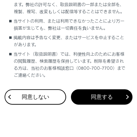
ます。弊社の許可なく、取扱説明書の一部または全部を、
安全のため、運転者は走行中に極力操作をせず、停車
複製、複写、改変もしくは配信等することはできません。
させてから操作をしてください。走行中の操作はハン
当サイトの利用、または利用できなかったことにより万一
ドル操作を誤るなど思わぬ事故につながるおそれがあ
損害が生じても、弊社は一切責任を負いません。
り危険です。なお、走行中に画面を見るときは、必要
最小限の時間にしてください。
掲載内容は予告なく変更、またはサービスを中止すること
があります。
当サイト（取扱説明書）では、利便性向上のためにお客様
注意
の閲覧履歴、検索履歴を保持しています。削除を希望され
る方は、当社のお客様相談窓口（0800-700-7700）まで
エンジンが停止した状態で長時間使用しないでくださ
ご連絡ください。
い。バッテリーがあがるおそれがあります。
同意しない
同意する
システムを再起動する