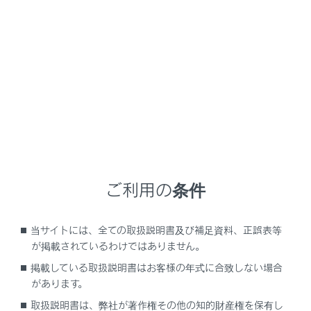
タッチスクリーンを指で直接ふれて操作します。
POWER/VOLUME ノブ
オーディオのON/OFFや音量を調整できます。
（
オ
ーディオシステムのON/OFFと音量を調整する
）
知識
液晶画面は、周囲環境や見る方向により画面が
白っぽく見えたり、黒っぽく見えたりします。
太陽の光などの外光が画面にあたると画面が見
ご利用の条件
にくくなります。
偏光レンズを使用したサングラスなどを装着す
当サイトには、全ての取扱説明書及び補足資料、正誤表等
ると、画面が暗く見えたり、見にくくなったり
が掲載されているわけではありません。
します。
掲載している取扱説明書はお客様の年式に合致しない場合
があります。
警告
取扱説明書は、弊社が著作権その他の知的財産権を保有し