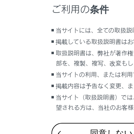
時刻表示
こんなときは
ご利用の条件
現況情報が
ブックマーク
現況情報が
あとで読む
当サイトには、全ての取扱説
ていて、地
エンジンス
掲載している取扱説明書はお
PDFで見る
車両
取扱説明書は、弊社が著作権
マルチメディア
部を、複製、複写、改変もし
文字表示
画面表示設定
当サイトの利用、または利用
現況VICS情
色になります
掲載内容は予告なく変更、ま
個人情報の取扱いについて
当サイト（取扱説明書）では
サイト利用について
知識
お問い合わせ
望される方は、当社のお客様相
現況V
エンジ
なりま
同意しない