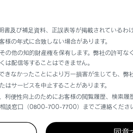
提供された時刻を示しています。（現況情報が受信された時刻
継続して受信されないと、約30分後に自動的に消去され、
[‍- -
明書及び補足資料、正誤表等が掲載されているわ
図に表示する情報がないときも、表示が
[‍- - : - -‍]
になります。
イッチをACCまたはONにした直後など、現況情報が受信され
客様の年式に合致しない場合があります。
その他の知的財産権を保有します。弊社の許可な
くは配信等することはできません。
できなかったことにより万一損害が生じても、弊
報を受信すると
[‍VICS交通情報提供‍]
が黒色に点灯し、現況交通情
。
たはサービスを中止することがあります。
、利便性向上のためにお客様の閲覧履歴、検索履
談窓口（0800-700-7700）までご連絡くださ
ICS情報と現況交通情報の両方が受信されていないときは、タイ
ンスイッチをACCまたはONにした直後など、現況情報が受信さ
す。
同意