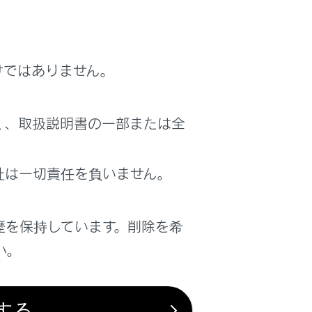
ではありません。）
 : - -‍]
の表示になります。現況情報が受信され
けではありません。
るまでは、
[‍- - : - -‍]
の表示になります。
く、取扱説明書の一部または全
社は一切責任を負いません。
報のみを受信すると
[‍VICS交通情報提供‍]
は薄墨
歴を保持しています。削除を希
い。
ムスタンプ全体が薄墨色になります。
れるまでは
[‍VICS交通情報提供‍]
が薄墨色に
する