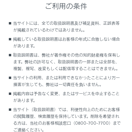
ご利用の条件
するセンサー
ドライバー異常時対応システム
当サイトには、全ての取扱説明書及び補足資料、正誤表等
が掲載されているわけではありません。
レーダークルーズ再発進可能時間延長
掲載している取扱説明書はお客様の年式に合致しない場合
があります。
渋滞時支援機能
取扱説明書は、弊社が著作権その他の知的財産権を保有し
ます。弊社の許可なく、取扱説明書の一部または全部を、
複製、複写、改変もしくは配信等することはできません。
アドバンスト ドライブ（渋滞時支援）の設定
を変更する
当サイトの利用、または利用できなかったことにより万一
損害が生じても、弊社は一切責任を負いません。
ディスプレイ表示とシステムの作動状況
掲載内容は予告なく変更、またはサービスを中止すること
があります。
当サイト（取扱説明書）では、利便性向上のためにお客様
の閲覧履歴、検索履歴を保持しています。削除を希望され
る方は、当社のお客様相談窓口（0800-700-7700）まで
ご連絡ください。