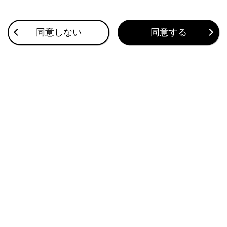
合わせて見られているページ
同意しない
同意する
レーダークルーズコントロール
ドライブモードセレクトスイッチ
フルタイム4WD
このページは役に立ちましたか？
はい
いいえ