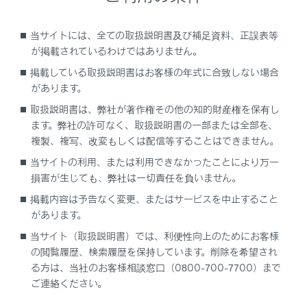
DSRC（Dedicated Short Range Communication：
スポット通信）
当サイトには、全ての取扱説明書及び補足資料、正誤表等
これまでETC に用いられてきた通信方式で、高速で大
が掲載されているわけではありません。
容量の情報を送受信することが可能です。
掲載している取扱説明書はお客様の年式に合致しない場合
があります。
は一般財団法人ITSサービス高度
取扱説明書は、弊社が著作権その他の知的財産権を保有し
化機構(ITS-TEA)の登録商標です。
ます。弊社の許可なく、取扱説明書の一部または全部を、
複製、複写、改変もしくは配信等することはできません。
当サイトの利用、または利用できなかったことにより万一
損害が生じても、弊社は一切責任を負いません。
提供サービス
掲載内容は予告なく変更、またはサービスを中止すること
があります。
当サイト（取扱説明書）では、利便性向上のためにお客様
の閲覧履歴、検索履歴を保持しています。削除を希望され
る方は、当社のお客様相談窓口（0800-700-7700）まで
ご連絡ください。
合わせて見られているページ