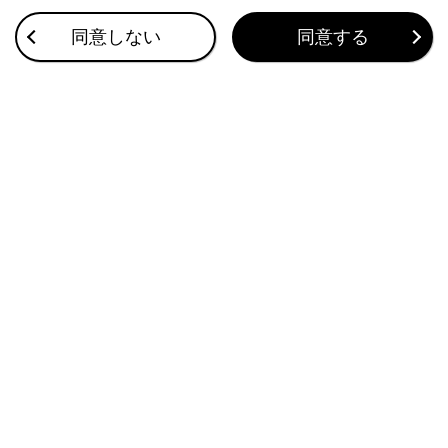
道路事業者からのお願い
同意しない
同意する
お問合せ先一覧
ETC2.0ユニットの使い方
このページは役に立ちましたか？
はい
いいえ
ブックマーク
あとで読む