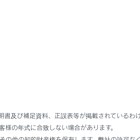
シートの調整
ート
には
ート
へ乗り降りするとき
明書及び補足資料、正誤表等が掲載されているわ
シートを格納するには
客様の年式に合致しない場合があります。
その他の知的財産権を保有します。弊社の許可な