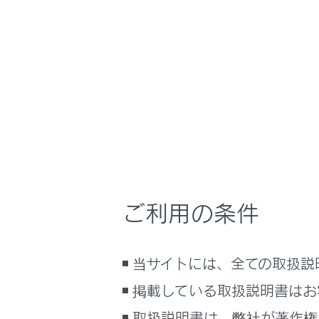
GX550
取扱説明書
運転する前に
ホーム
リヤシ
はじめに
安全・安心のために
メニュー
走行に関する情報表示
運転する前に
運転
調整する
ご利用の条件
室内装備・機能
マルチメディア
サードシ
当サイトには、全ての取扱説
お手入れのしかた
セカンド
万一の場合には
掲載している取扱説明書はお
車両情報
取扱説明書は、弊社が著作権