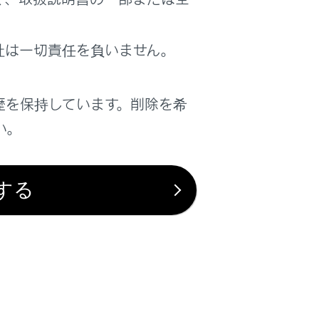
社は一切責任を負いません。
歴を保持しています。削除を希
は役に立ちましたか？
い。
はい
いいえ
する