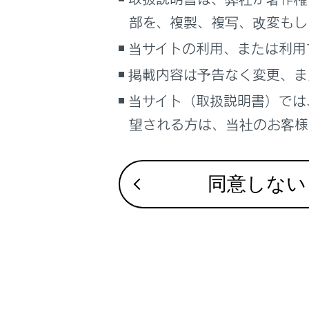
サードシ
こんなときは
部を、複製、複写、改変もし
ブックマーク
当サイトの利用、または利用
あとで読む
掲載内容は予告なく変更、ま
当サイト（取扱説明書）では
PDFで見る
合わせて見ら
車両
望される方は、当社のお客様相
マルチメディア
電動ステップ
ドアミラー
画面表示設定
同意しない
デジタルキー
個人情報の取扱いについて
サイト利用について
お問い合わせ