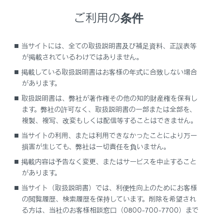
ご利用の条件
当サイトには、全ての取扱説明書及び補足資料、正誤表等
が掲載されているわけではありません。
ETCステータス情報について
掲載している取扱説明書はお客様の年式に合致しない場合
があります。
ETC利用履歴を表示する
取扱説明書は、弊社が著作権その他の知的財産権を保有し
ます。弊社の許可なく、取扱説明書の一部または全部を、
ETC2.0登録情報を表示する
複製、複写、改変もしくは配信等することはできません。
当サイトの利用、または利用できなかったことにより万一
統一エラーコードを表示する
損害が生じても、弊社は一切責任を負いません。
掲載内容は予告なく変更、またはサービスを中止すること
ETC 割込表示について
があります。
当サイト（取扱説明書）では、利便性向上のためにお客様
の閲覧履歴、検索履歴を保持しています。削除を希望され
る方は、当社のお客様相談窓口（0800-700-7700）まで