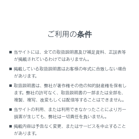
ご利用の条件
画面消去ボタン
カメラ映像を消して、ナビゲーション画面など以前
表示していた画面にもどります。
当サイトには、全ての取扱説明書及び補足資料、正誤表等
が掲載されているわけではありません。
画面モード切りかえボタン
シースルービュー／ムービングビューを切りかえま
掲載している取扱説明書はお客様の年式に合致しない場合
があります。
す。
取扱説明書は、弊社が著作権その他の知的財産権を保有し
一時停止／再回転ボタン
ます。弊社の許可なく、取扱説明書の一部または全部を、
回転表示を一時停止、再開します。
複製、複写、改変もしくは配信等することはできません。
カスタマイズ設定ボタン
当サイトの利用、または利用できなかったことにより万一
コーナリングビュー自動表示や車両のボデーカラ
損害が生じても、弊社は一切責任を負いません。
ー、クリアランスソナーの検知距離などの設定を変
掲載内容は予告なく変更、またはサービスを中止すること
更できます。
があります。