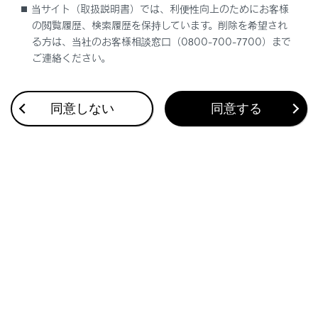
音声認識アイコン
当サイト（取扱説明書）では、利便性向上のためにお客様
の閲覧履歴、検索履歴を保持しています。削除を希望され
エージェント（音声対話サービス）が作動している
る方は、当社のお客様相談窓口（0800-700-7700）まで
ときに表示されます。
ご連絡ください。
知識
同意しない
同意する
クリアランスソナーがONのときのみ、シースル
ービュー／ムービングビューを表示できます。
（クリアランスソナーについては、別冊
「‍取扱
説明書‍」
をご覧ください。）
シースルービュー／ムービングビュー画面の回
転表示は、画面上の任意の場所をタッチしても
一時停止／再開できます。
関連リンク
パノラミックビューモニターの設定を変更する