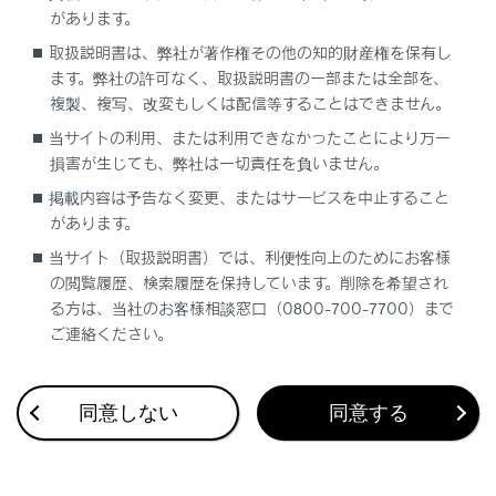
があります。
電圧計／油圧計
取扱説明書は、弊社が著作権その他の知的財産権を保有し
ます。弊社の許可なく、取扱説明書の一部または全部を、
油温計／トランスミッションフルード温度計
複製、複写、改変もしくは配信等することはできません。
当サイトの利用、または利用できなかったことにより万一
ターボゲージ
損害が生じても、弊社は一切責任を負いません。
掲載内容は予告なく変更、またはサービスを中止すること
Gモニター
があります。
当サイト（取扱説明書）では、利便性向上のためにお客様
ブランク（非表示）
の閲覧履歴、検索履歴を保持しています。削除を希望され
る方は、当社のお客様相談窓口（0800-700-7700）まで
タイヤ空気圧
ご連絡ください。
瞬間燃費／燃費履歴画面
同意しない
同意する
優先的に表示される情報