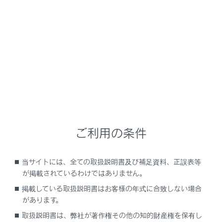
GX550
取扱説明書
運転
ランプのつけ方・ ワイパーの使い方
フォグランプスイッチ
雨や霧などの悪天候下では、前方の視界を確保するため
ご利用の条件
にフロントフォグランプを、後続車に自車の存在を知ら
せるためにリヤフォグランプを点灯させます。
当サイトには、全ての取扱説明書及び補足資料、正誤表等
が掲載されているわけではありません。
操作のしかた
掲載している取扱説明書はお客様の年式に合致しない場合
があります。
取扱説明書は、弊社が著作権その他の知的財産権を保有し