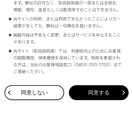
ます。弊社の許可なく、取扱説明書の一部または全部を、
複製、複写、改変もしくは配信等することはできません。
当サイトの利用、または利用できなかったことにより万一
合わせて見られているページ
損害が生じても、弊社は一切責任を負いません。
掲載内容は予告なく変更、またはサービスを中止すること
レーダークルーズコントロール
があります。
ドライブモードセレクトスイッチ
当サイト（取扱説明書）では、利便性向上のためにお客様
の閲覧履歴、検索履歴を保持しています。削除を希望され
フルタイム4WD
る方は、当社のお客様相談窓口（0800-700-7700）まで
ご連絡ください。
このページは役に立ちましたか？
同意しない
同意する
はい
いいえ